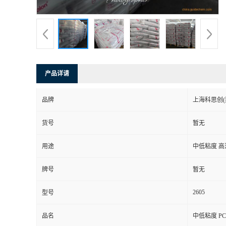
产品详请
品牌
上海科思创(
货号
暂无
用途
中低粘度 
牌号
暂无
2605
型号
品名
中低粘度 PC