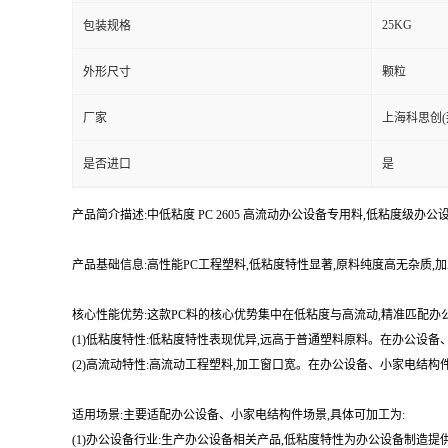
25KG
包装规格
外形尺寸
颗粒
厂家
上海科思创(
是否进口
是
产品简介描述:中低粘度 PC 2605 高流动办公设备专用料,低粘度级
产品基础信息:高性能PC工程塑料,低粘度特性显著,原料纯度高无杂质
核心性能优势:这款PC料的核心优势集中在低粘度与高流动,精准匹配
(1)低粘度特性:低粘度特性表现优异,远高于普通塑料原料。在办公设
(2)高流动特性:高流动工程塑料,加工窗口宽。在办公设备、小家电结
适用场景:主要适配办公设备、小家电结构件场景,具体可加工为:
(1)办公设备行业:生产办公设备相关产品,低粘度特性为办公设备制造