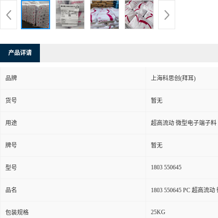
产品详请
品牌
上海科思创(拜耳)
货号
暂无
用途
超高流动 微型电子端子料
牌号
暂无
1803 550645
型号
品名
1803 550645 PC 超高
25KG
包装规格