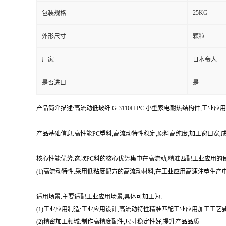
25KG
包装规格
外形尺寸
颗粒
厂家
日本帝人
是否进口
是
产品简介描述:高流动低玻纤 G-3110H PC 小型家电耐热结构件,工业
产品基础信息:高性能PC塑料,高流动特性稳定,原料高纯度,加工窗口宽
核心性能优势:这款PC料的核心优势集中在高流动,精准匹配工业应用的
(1)高流动特性:采用低粘度配方的高流动材料,在工业应用高速注塑生
适用场景:主要适配工业应用场景,具体可加工为:
(1)工业应用制造:工业应用设计,高流动特性精准匹配工业应用加工工
(2)精密加工领域:制作高精度配件,尺寸稳定性好,提升产品品质