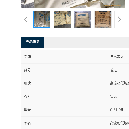
产品详请
品牌
日本帝人
货号
暂无
用途
高流动低玻
牌号
暂无
G-3110H
型号
品名
高流动低玻纤 