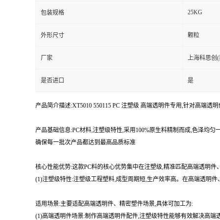
25KG
包装规格
外形尺寸
颗粒
厂家
上海科思创(
是否进口
是
产品简介描述:XT5010 550115 PC 注塑级 高端透明件专用,针对
产品基础信息:PC材料,注塑级特性,采用100%原生料精制而成,色泽
确保每一批次产品都达到最高品质标准
核心性能优势:这款PC料的核心优势集中在注塑级,精准匹配高端透明件
(1)注塑级特性:注塑级工程塑料,成型周期短,生产效率高。在高端透
适用场景:主要适配高端透明件、精密塑件场景,具体可加工为:
(1)高端透明件场景:制作高端透明件配件,注塑级特性能够有效解决高