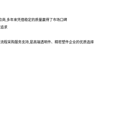
应商,多年来凭借稳定的质量赢得了市场口碑
贯追求
全流程采购服务支持,是高端透明件、精密塑件企业的优质选择