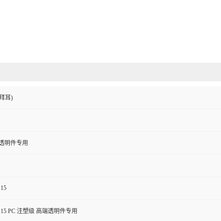
拜耳)
端透明件专用
115
50115 PC 注塑级 高端透明件专用