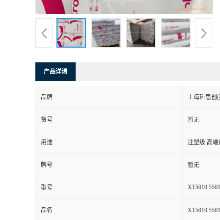
产品详请
品牌
上海科思创(
货号
暂无
用途
注塑级 高
牌号
暂无
XT5010 550
型号
品名
XT5010 5