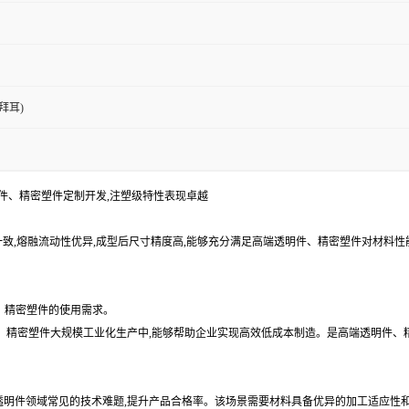
拜耳)
高端透明件、精密塑件定制开发,注塑级特性表现卓越
均匀一致,熔融流动性优异,成型后尺寸精度高,能够充分满足高端透明件、精密塑件对材
、精密塑件的使用需求。
明件、精密塑件大规模工业化生产中,能够帮助企业实现高效低成本制造。是高端透明件、
端透明件领域常见的技术难题,提升产品合格率。该场景需要材料具备优异的加工适应性