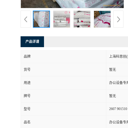
产品详请
品牌
上海科思创(
货号
暂无
用途
办公设备专
牌号
暂无
2607 901510
型号
品名
办公设备专用 P