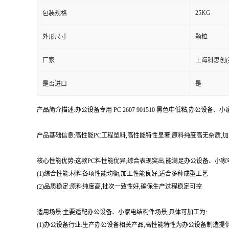
25KG
包装规格
外形尺寸
颗粒
厂家
上海科思创(
是否进口
是
产品简介描述:办公设备专用 PC 2607 901510 黑色中低粘,办公
产品基础信息:高性能PC工程塑料,高性能特性显著,原料纯度高无杂质
核心性能优势:这款PC料性能优异,综合表现突出,能满足办公设备、小
(1)综合性能:材料各项性能均衡,加工性能良好,适合多种成型工艺
(2)品质稳定:原料纯度高,批次一致性好,确保生产过程稳定可控
适用场景:主要适配办公设备、小家电结构件场景,具体可加工为:
(1)办公设备行业:生产办公设备相关产品,高性能特性为办公设备制造