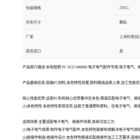
25KG
包装规格
外形尺寸
颗粒
厂家
上海科思创(
是否进口
是
产品简介描述:本色阻燃 PC 9125 000000 电子电气配件专用,电子
产品基础信息:高端PC材料,本色特性显著,原料精选品质上乘,加工性
核心性能优势:这款PC料的核心优势集中在本色,精准匹配电子电气、绝
(1)本色特性:本色特性表现优异,远高于普通塑料原料。在电子电气、绝
适用场景:主要适配电子电气、绝缘件场景,具体可加工为:
(1)电子电气场景:制作电子电气配件,本色特性能够有效解决电子电气
(2)绝缘件制造:绝缘件设计,本色特性精准匹配绝缘件加工工艺要求,