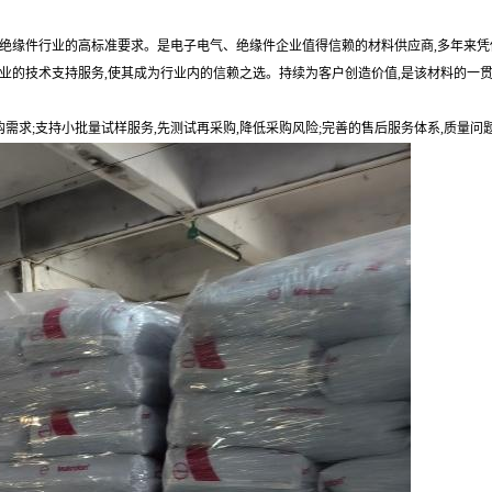
、绝缘件行业的高标准要求。是电子电气、绝缘件企业值得信赖的材料供应商,多年来
业的技术支持服务,使其成为行业内的信赖之选。持续为客户创造价值,是该材料的一
购需求;支持小批量试样服务,先测试再采购,降低采购风险;完善的售后服务体系,质量问