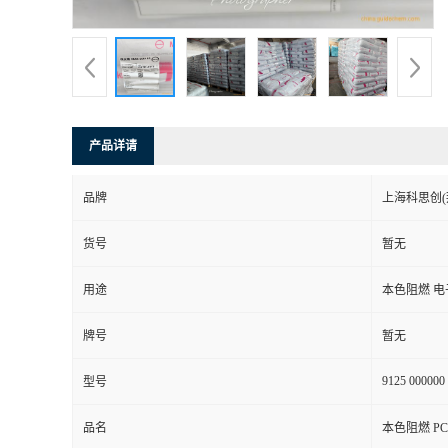
产品详请
品牌
上海科思创(
货号
暂无
用途
本色阻燃 
牌号
暂无
9125 000000
型号
品名
本色阻燃 PC 