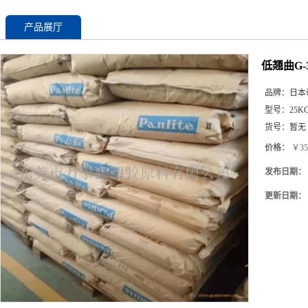
产品展厅
低翘曲G-
品牌：
日本
型号：
25K
货号：
暂无
价格：
￥35
发布日期：
更新日期：