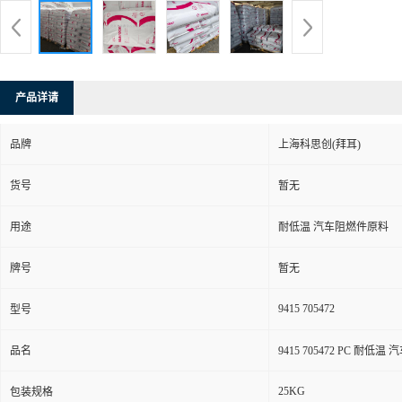
产品详请
品牌
上海科思创(拜耳)
货号
暂无
用途
耐低温 汽车阻燃件原料
牌号
暂无
9415 705472
型号
品名
9415 705472 PC 耐低
25KG
包装规格