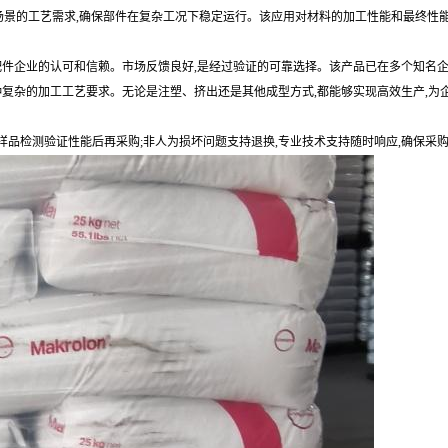
件场景的工艺需求,确保部件在复杂工况下稳定运行。该应用对材料的加工性能和最终性
配件企业的认可和信赖。市场反馈良好,是经过验证的可靠选择。该产品已在多个知名
种复杂的加工工艺要求。无论是注塑、挤出还是其他成型方式,都能够实现高效生产,为
持样品检测验证性能后再采购;非人为损坏问题支持退换,专业技术支持随时响应,确保