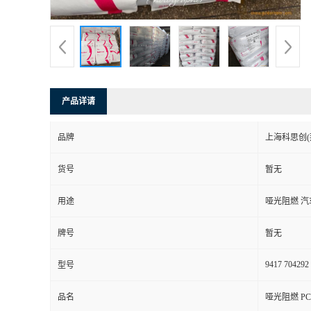
产品详请
品牌
上海科思创(
货号
暂无
用途
哑光阻燃 
牌号
暂无
9417 704292
型号
品名
哑光阻燃 PC