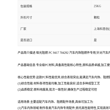
25KG
包装规格
外形尺寸
颗粒
厂家
上海科思创(
是否进口
是
产品简介描述:哑光阻燃 PC 9417 704292 汽车内饰阻燃件专用,针
产品基础信息:专业级PC材料,具备高性能核心特性,原料品质卓越,加
核心性能优势:这款PC料性能优异,综合表现突出,能满足汽车内饰、阻
(1)综合性能:材料各项性能均衡,加工性能良好,适合多种成型工艺
(2)品质稳定:原料纯度高,批次一致性好,确保生产过程稳定可控
适用场景:主要适配汽车内饰、阻燃配件场景,具体可加工为:
(1)汽车内饰领域:制作各类汽车内饰专用配件,依托高性能特性,实现