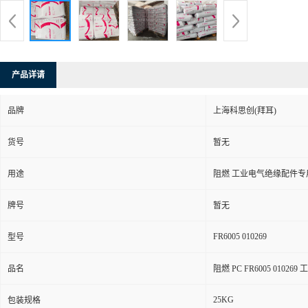
产品详请
品牌
上海科思创(拜耳)
货号
暂无
用途
阻燃 工业电气绝缘配件专
牌号
暂无
FR6005 010269
型号
品名
阻燃 PC FR6005 010
25KG
包装规格