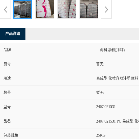
产品详请
品牌
上海科思创(拜耳)
货号
暂无
用途
易成型 化妆容器注塑原料
牌号
暂无
2407 021531
型号
品名
2407 021531 PC 易成
25KG
包装规格