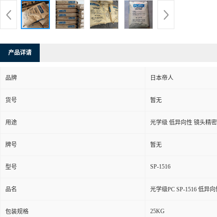
产品详请
品牌
日本帝人
货号
暂无
用途
光学级 低异向性 镜头精
牌号
暂无
SP-1516
型号
品名
光学级PC SP-1516 低
25KG
包装规格