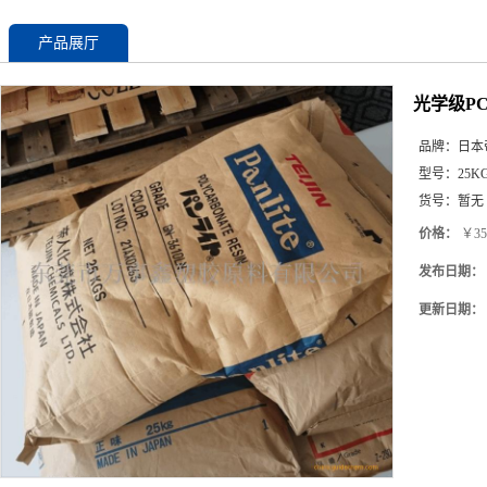
产品展厅
光学级PC
品牌：
日本
型号：
25K
货号：
暂无
价格：
￥35
发布日期：
更新日期：