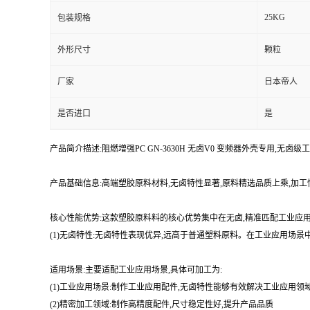
25KG
包装规格
外形尺寸
颗粒
厂家
日本帝人
是否进口
是
产品简介描述:阻燃增强PC GN-3630H 无卤V0 变频器外壳专用,无
产品基础信息:高端塑胶原料材料,无卤特性显著,原料精选品质上乘,加
核心性能优势:这款塑胶原料料的核心优势集中在无卤,精准匹配工业应
(1)无卤特性:无卤特性表现优异,远高于普通塑料原料。在工业应用场景
适用场景:主要适配工业应用场景,具体可加工为:
(1)工业应用场景:制作工业应用配件,无卤特性能够有效解决工业应用
(2)精密加工领域:制作高精度配件,尺寸稳定性好,提升产品品质