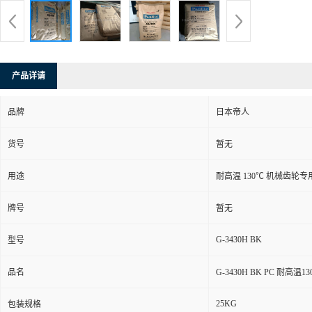
产品详请
品牌
日本帝人
货号
暂无
用途
耐高温 130℃ 机械齿轮
牌号
暂无
G-3430H BK
型号
品名
G-3430H BK PC 耐高
25KG
包装规格