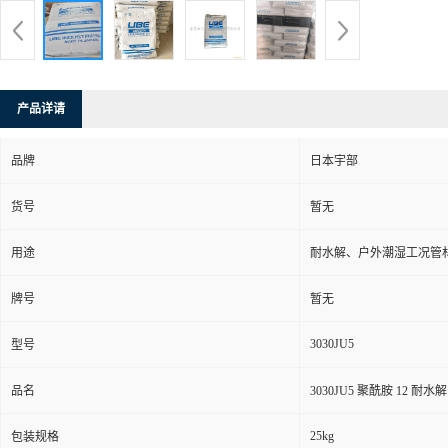
产品详请
品牌
日本宇部
货号
暂无
用途
耐水解、户外潮湿工况管
牌号
暂无
3030JU5
型号
品名
3030JU5 聚酰胺 12 
25kg
包装规格