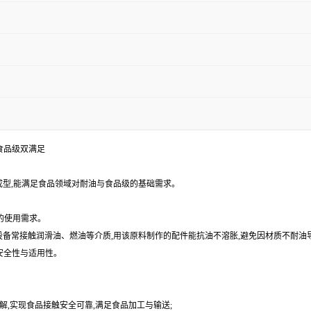
、食品级双满足
加工成型,能满足食品领域对耐油与食品级的基础需求。
域的使用需求。
域设备常接触润滑油、燃油等介质,用该原料制作的配件能抗油不溶胀,避免因材质不耐
安全性与适用性。
水解,实现食品接触安全可靠,满足食品加工与输送;