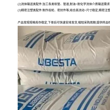
(2)流体输送类配件:加工各类软管、管道,耐油+耐化学流体介质输送需求
(3)精密注塑类配件:制作齿轮、密封件等,结合高流动+尺寸稳定,精密
产品常规规格库存稳定,下单后可快速安排发货,缩短采购周期;提供样品