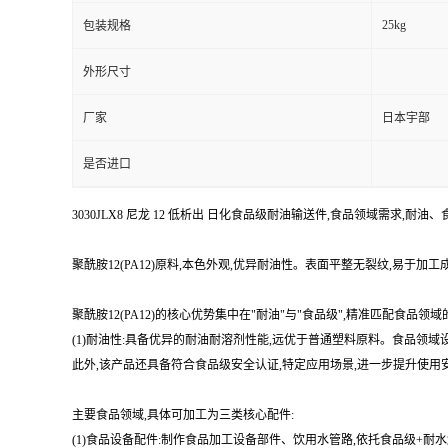
25kg
包装规格
外形尺寸
厂家
日本宇部
是否进口
3030JLX8 尼龙 12 低析出 日化食品级耐油输送件,食品领域需求,耐油
聚酰胺12(PA12)原料,本色外观,优异耐油性。表面平整无裂纹,易于
聚酰胺12(PA12)的核心优势集中在"耐油"与"食品级",精准匹配食品领
(1)耐油性:具备优异的耐油耐溶剂性能,远优于普通塑料原料。食品领
此外,该产品还具备符合食品级安全认证,特定应用场景,进一步提升使用
主要食品领域,具体可加工为三类核心配件:
(1)食品设备配件:制作食品加工设备部件、饮用水管路,依托食品级+耐