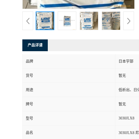
产品详请
品牌
日本宇部
货号
暂无
用途
低析出、日
牌号
暂无
3030JLX8
型号
品名
3030JLX