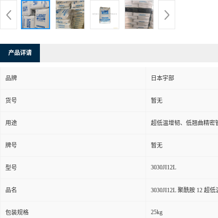
产品详请
品牌
日本宇部
货号
暂无
用途
超低温增韧、低翘曲精密
牌号
暂无
3030JI12L
型号
品名
3030JI12L 聚酰胺 12
25kg
包装规格