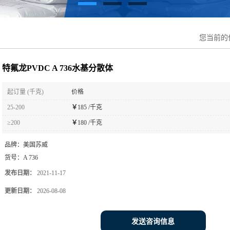
您当前的
特氟龙PVDC A 736水基分散体
起订量 (千克)
价格
25-200
￥
185 /千克
≥200
￥
180 /千克
品牌：
美国苏威
货号：
A 736
发布日期：
2021-11-17
更新日期：
2026-08-08
发送咨询信息