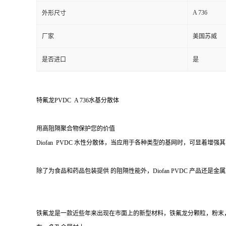
A 736
外形尺寸
厂家
美国苏威
是否进口
是
特氟龙
PVDC A 736
水基分散体
用高阻隔聚合物保护您的价值
Diofan PVDC 水性分散体，当应用于各种类型的基网时，可显
除了为食品和药品包装提供 的阻隔性能外，Diofan PVDC 产品还是
铁氟龙是一款近些年来出现在市面上的新型材料，铁氟龙分颗粒，粉末