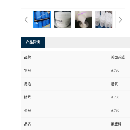
产品详请
品牌
美国苏威
A 736
货号
用途
阻氧
A 736
牌号
A 736
型号
品名
氟塑料