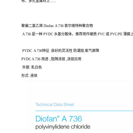
布、多孔金属材上.......
聚偏二氯乙烯 Diofan A 736 索尔维特种聚合物
A 736 是一种 PVDC 水基分散体，推荐用作硬质 PVC 或 PVC/P
PVDC A 736特征 :良好的灵活性 防潮层,氧气屏障
PVDC A 736 用途 :,阻隔涂层 ,涂层应用
外貌 :乳白色
形式 :液体