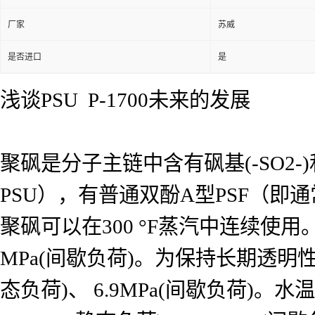
厂家
苏威
是否进口
是
浅谈PSU P-1700未来的发展
聚砜是分子主链中含有砜基(-SO2-)
PSU），有普通双酚A型PSF（
聚砜可以在300 °F蒸汽中连续使用。在1
MPa(间歇负荷)。为保持长期透明性
态负荷)、 6.9MPa(间歇负荷)